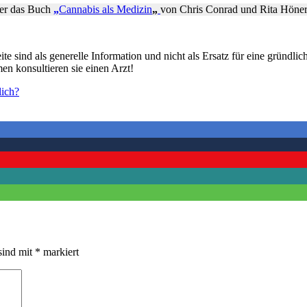
ier das Buch
„
Cannabis als Medizin
„
von Chris Conrad und Rita Höne
te sind als generelle Information und nicht als Ersatz für eine gründli
n konsultieren sie einen Arzt!
lich?
sind mit
*
markiert