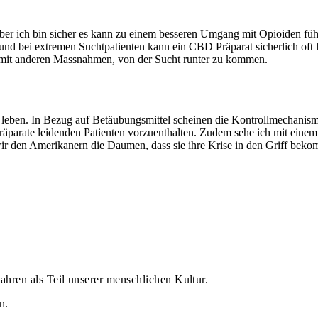
 aber ich bin sicher es kann zu einem besseren Umgang mit Opioiden f
 und bei extremen Suchtpatienten kann ein CBD Präparat sicherlich of
 mit anderen Massnahmen, von der Sucht runter zu kommen.
u leben. In Bezug auf Betäubungsmittel scheinen die Kontrollmechanis
räparate leidenden Patienten vorzuenthalten. Zudem sehe ich mit eine
ir den Amerikanern die Daumen, dass sie ihre Krise in den Griff bek
ahren als Teil unserer menschlichen Kultur.
n.