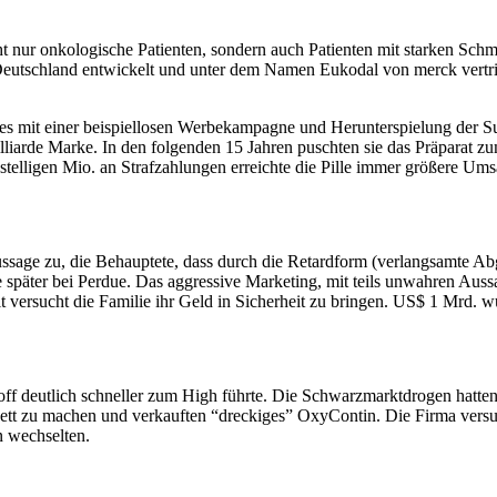
ht nur onkologische Patienten, sondern auch Patienten mit starken Sc
eutschland entwickelt und unter dem Namen Eukodal von merck vertri
es mit einer beispiellosen Werbekampagne und Herunterspielung der Suc
Milliarde Marke. In den folgenden 15 Jahren puschten sie das Präparat
-stelligen Mio. an Strafzahlungen erreichte die Pille immer größere Ums
sage zu, die Behauptete, dass durch die Retardform (verlangsamte Abga
 später bei Perdue. Das aggressive Marketing, mit teils unwahren Auss
t versucht die Familie ihr Geld in Sicherheit zu bringen. US$ 1 Mrd. w
kstoff deutlich schneller zum High führte. Die Schwarzmarktdrogen hatt
wett zu machen und verkauften “dreckiges” OxyContin. Die Firma vers
n wechselten.