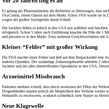
Vor 20 Jahren fing es an
Es gelang der Pharmaindustrie die Behörden zu überzeugen, dass nic
OxyContin, einem Opioid auf dem Markt. Schon 1916 wurde sie in D
wegen der großen Suchtgefahr damit Schluß.
Die Sacklers ließen es jedoch in den USA neu aufleben und brachten 
erfolgreich. Schon 5 Jahre nach Einführung knackte die Pille die 1 
und pressten es in den Markt. Trotz mehrerer Gerichtsverfahren mit 3
Kleiner “Fehler” mit großer Wirkung
Die FDA machte einen Fehler und ließ auf dem Beipackzettel eine Aus
anderen Opioiden. Der zuständige Zulassungsbeamte arbeitete 2 Jahre
Sacklers und der alles übertreffenden Opioidkrise in den USA. Derzei
Arzneimittel Missbrauch
Patienten merkten schnell, dass durch zerstossen der Pillen der Wir
Drogenhändler nutzten jedoch die Möglichkeit ihre Verluste wieder 
Wirkstoffs zu erschweren, wodurch schließlich viele Nutzer zu Heroi
Neue Klagewelle