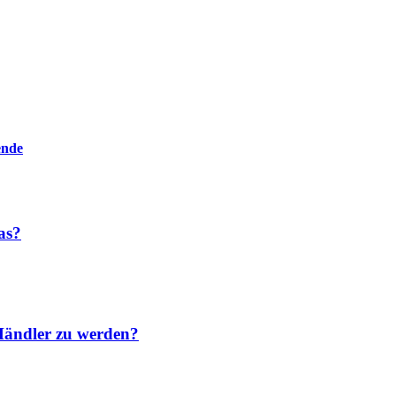
ende
as?
Händler zu werden?