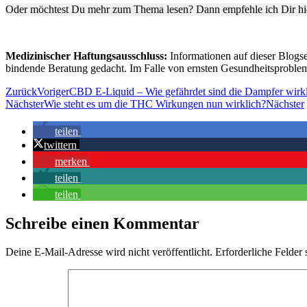
Oder möchtest Du mehr zum Thema lesen? Dann empfehle ich Dir h
Medizinischer Haftungsausschluss:
Informationen auf dieser Blogsei
bindende Beratung gedacht. Im Falle von ernsten Gesundheitsprobleme
Zurück
Voriger
CBD E-Liquid – Wie gefährdet sind die Dampfer wirk
Nächster
Wie steht es um die THC Wirkungen nun wirklich?
Nächster
teilen
twittern
merken
teilen
teilen
Schreibe einen Kommentar
Deine E-Mail-Adresse wird nicht veröffentlicht.
Erforderliche Felder 