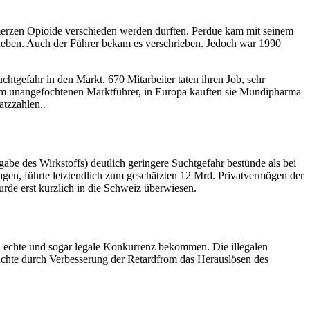
hmerzen Opioide verschieden werden durften. Perdue kam mit seinem
eben. Auch der Führer bekam es verschrieben. Jedoch war 1990
htgefahr in den Markt. 670 Mitarbeiter taten ihren Job, sehr
 zum unangefochtenen Marktführer, in Europa kauften sie Mundipharma
atzzahlen..
be des Wirkstoffs) deutlich geringere Suchtgefahr bestünde als bei
agen, führte letztendlich zum geschätzten 12 Mrd. Privatvermögen der
urde erst kürzlich in die Schweiz überwiesen.
en echte und sogar legale Konkurrenz bekommen. Die illegalen
uchte durch Verbesserung der Retardfrom das Herauslösen des