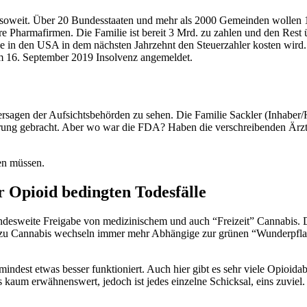
es soweit. Über 20 Bundesstaaten und mehr als 2000 Gemeinden wollen 
e Pharmafirmen. Die Familie ist bereit 3 Mrd. zu zahlen und den Rest 
e in den USA in dem nächsten Jahrzehnt den Steuerzahler kosten wird
am 16. September 2019 Insolvenz angemeldet.
 Versagen der Aufsichtsbehörden zu sehen. Die Familie Sackler (Inhab
ng gebracht. Aber wo war die FDA? Haben die verschreibenden Ärzte 2
ren müssen.
 Opioid bedingten Todesfälle
landesweite Freigabe von medizinischem und auch “Freizeit” Cannabis. D
zu Cannabis wechseln immer mehr Abhängige zur grünen “Wunderpflanz
ndest etwas besser funktioniert. Auch hier gibt es sehr viele Opioida
s kaum erwähnenswert, jedoch ist jedes einzelne Schicksal, eins zuviel